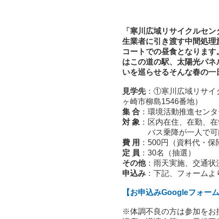
「寒川広域リサイクルセン
生業者に引き渡す中間処理
コートでの昼食となります
はこの道の駅、太陽光パネ
いを巡らせるそんな春の一
見学先
：①寒川広域リサイ
ヶ崎市柳島1546番地）
集 合
：環境活動推進センタ
対 象
：区内在住、在勤、在
バス乗降が一人で可
費 用
：500円（資料代・
定 員
：30名（抽選）
その他
：雨天実施、交通状
申込み
：下記、フォームよ
【お申込みGoogleフォー
※体調不良の方は参加をお