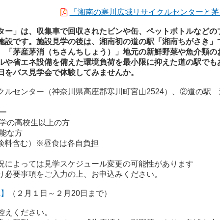
「湘南の寒川広域リサイクルセンターと茅
ター」は、収集車で回収されたビンや缶、ペットボトルなどの
施設です。施設見学の後は、湘南初の道の駅「湘南ちがさき」
。「茅産茅消（ちさんちしょう）」地元の新鮮野菜や魚介類の
ルや省エネ設備を備えた環境負荷を最小限に抑えた道の駅でも
日をバス見学会で体験してみませんか。
クルセンター（神奈川県高座郡寒川町宮山2524）、②道の駅
ー
学の高校生以上の方
能な方
保険料含む）※昼食は各自負担
況によっては見学スケジュール変更の可能性があります
り必要事項をご入力の上、お申込みください。
ム
】
（２月１日～２月20日まで）
控えください。